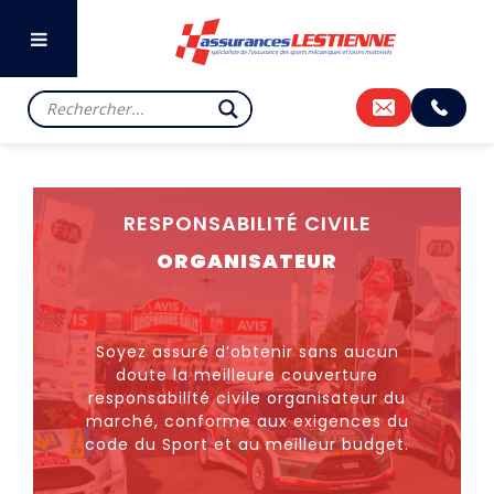
RESPONSABILITÉ CIVILE
ORGANISATEUR
Soyez assuré d’obtenir sans aucun
doute la meilleure couverture
responsabilité civile organisateur du
marché, conforme aux exigences du
code du Sport et au meilleur budget.