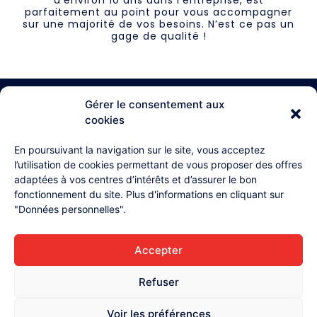
d’environ 10 ans dans l’entreprise, est
parfaitement au point pour vous accompagner
sur une majorité de vos besoins. N’est ce pas un
gage de qualité !
Gérer le consentement aux
cookies
03 26 87 71 38
En poursuivant la navigation sur le site, vous acceptez
l’utilisation de cookies permettant de vous proposer des offres
4, rue Henri Lollier
adaptées à vos centres d’intérêts et d’assurer le bon
51370 Champigny
fonctionnement du site. Plus d'informations en cliquant sur
Accueil
"Données personnelles".
L'équipe
Accepter
Contact
Mentions légales
Refuser
Données personnelles
Voir les préférences