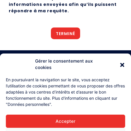
informations envoyées afin qu’ils puissent
répondre à ma requête.
Gérer le consentement aux
cookies
03 26 87 71 38
En poursuivant la navigation sur le site, vous acceptez
l’utilisation de cookies permettant de vous proposer des offres
4, rue Henri Lollier
adaptées à vos centres d’intérêts et d’assurer le bon
51370 Champigny
fonctionnement du site. Plus d'informations en cliquant sur
Accueil
"Données personnelles".
L'équipe
Accepter
Contact