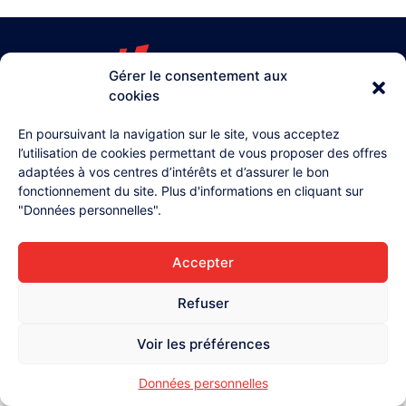
Gérer le consentement aux
cookies
03 26 87 71 38
4, rue Henri Lollier
En poursuivant la navigation sur le site, vous acceptez
51370 Champigny
l’utilisation de cookies permettant de vous proposer des offres
adaptées à vos centres d’intérêts et d’assurer le bon
Accueil
fonctionnement du site. Plus d'informations en cliquant sur
L'équipe
"Données personnelles".
Contact
Accepter
Mentions légales
Données personnelles
Refuser
Voir les préférences
Données personnelles