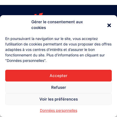
Gérer le consentement aux
cookies
03 26 87 71 38
4, rue Henri Lollier
En poursuivant la navigation sur le site, vous acceptez
51370 Champigny
l’utilisation de cookies permettant de vous proposer des offres
adaptées à vos centres d’intérêts et d’assurer le bon
Accueil
fonctionnement du site. Plus d'informations en cliquant sur
L'équipe
"Données personnelles".
Contact
Accepter
Mentions légales
Données personnelles
Refuser
Voir les préférences
Données personnelles