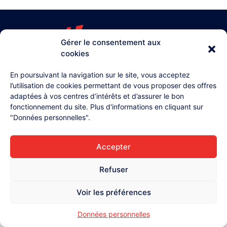
Gérer le consentement aux
cookies
03 26 87 71 38
4, rue Henri Lollier
En poursuivant la navigation sur le site, vous acceptez
51370 Champigny
l’utilisation de cookies permettant de vous proposer des offres
adaptées à vos centres d’intérêts et d’assurer le bon
Accueil
fonctionnement du site. Plus d'informations en cliquant sur
L'équipe
"Données personnelles".
Contact
Accepter
Mentions légales
Données personnelles
Refuser
Voir les préférences
Données personnelles