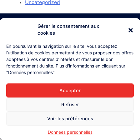
Uncategorized
Gérer le consentement aux
cookies
03 26 87 71 38
En poursuivant la navigation sur le site, vous acceptez
l’utilisation de cookies permettant de vous proposer des offres
4, rue Henri Lollier
51370 Champigny
adaptées à vos centres d’intérêts et d’assurer le bon
fonctionnement du site. Plus d'informations en cliquant sur
Accueil
"Données personnelles".
L'équipe
Contact
Accepter
Mentions légales
Refuser
Données personnelles
Voir les préférences
Données personnelles