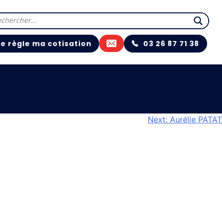
e règle ma cotisation
03 26 87 71 38
Next:
Aurélie PATAT