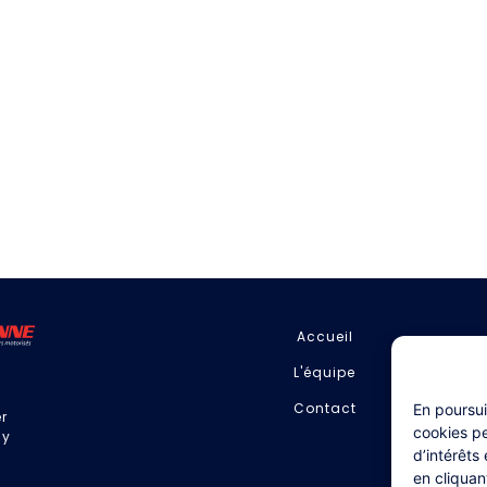
Accueil
L'équipe
Contact
En poursui
er
cookies p
ny
d’intérêts
en cliquan