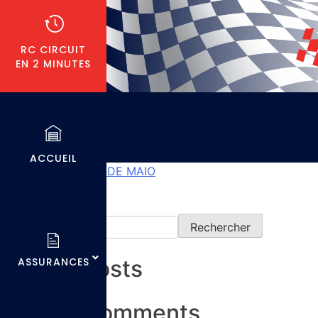
RC CIRCUIT
EN 2 MINUTES
ACCUEIL
Previous:
Géraldine DE MAIO
Rechercher
Rechercher
Recent Posts
ASSURANCES
Recent Comments