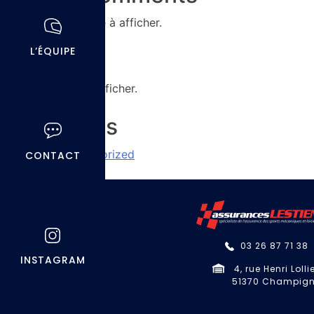
Aucun commentaire à afficher.
L’ÉQUIPE
Archives
Aucune archive à afficher.
Categories
Uncategorized
CONTACT
03 26 87 71 38
INSTAGRAM
4, rue Henri Lolli
51370 Champig