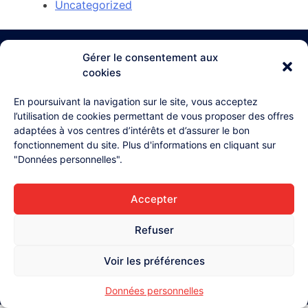
Uncategorized
Gérer le consentement aux
cookies
03 26 87 71 38
En poursuivant la navigation sur le site, vous acceptez
l’utilisation de cookies permettant de vous proposer des offres
4, rue Henri Lollier
51370 Champigny
adaptées à vos centres d’intérêts et d’assurer le bon
fonctionnement du site. Plus d'informations en cliquant sur
Accueil
"Données personnelles".
L'équipe
Contact
Accepter
Mentions légales
Refuser
Données personnelles
Voir les préférences
Données personnelles