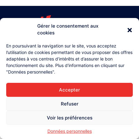
Gérer le consentement aux
cookies
03 26 87 71 38
4, rue Henri Lollier
En poursuivant la navigation sur le site, vous acceptez
51370 Champigny
l’utilisation de cookies permettant de vous proposer des offres
adaptées à vos centres d’intérêts et d’assurer le bon
Accueil
fonctionnement du site. Plus d'informations en cliquant sur
L'équipe
"Données personnelles".
Contact
Accepter
Mentions légales
Données personnelles
Refuser
Voir les préférences
Données personnelles